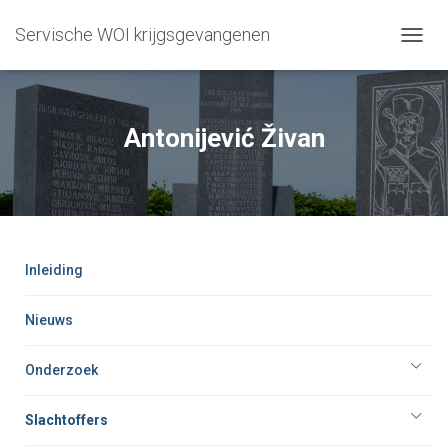
Servische WOI krijgsgevangenen
T
O
G
G
L
Antonijević Živan
E
N
A
V
I
G
A
Inleiding
T
I
O
Nieuws
N
Onderzoek
Slachtoffers