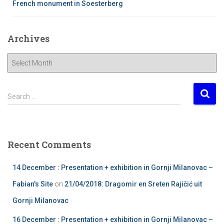
French monument in Soesterberg
Archives
A
r
c
h
S
Search …
i
e
v
a
e
r
s
c
Recent Comments
h
f
14 December : Presentation + exhibition in Gornji Milanovac –
o
r
Fabian's Site
on
21/04/2018: Dragomir en Sreten Rajičić uit
:
Gornji Milanovac
16 December : Presentation + exhibition in Gornji Milanovac –