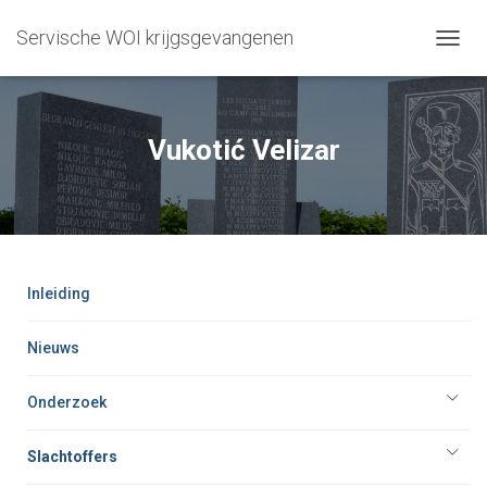
Servische WOI krijgsgevangenen
T
O
G
G
L
Vukotić Velizar
E
N
A
V
I
G
A
Inleiding
T
I
O
Nieuws
N
Onderzoek
Slachtoffers