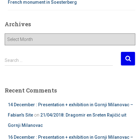
French monument in Soesterberg
Archives
A
r
c
h
S
Search …
i
e
v
a
e
r
s
c
Recent Comments
h
f
14 December : Presentation + exhibition in Gornji Milanovac –
o
r
Fabian's Site
on
21/04/2018: Dragomir en Sreten Rajičić uit
:
Gornji Milanovac
16 December : Presentation + exhibition in Gornji Milanovac –