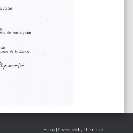
Hestia | Developed by
ThemeIsle