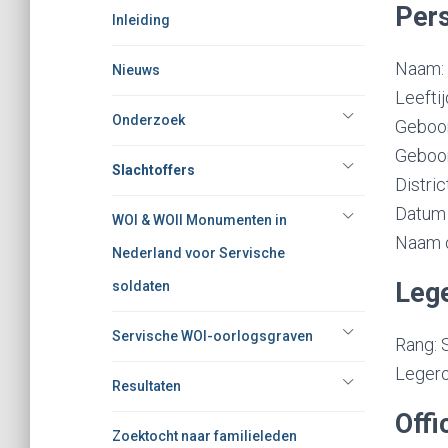
Pers
Inleiding
Naam: 
Nieuws
Leeftij
Onderzoek
Geboor
Geboor
Slachtoffers
Distric
Datum 
WOI & WOII Monumenten in
Naam o
Nederland voor Servische
Leg
soldaten
Servische WOI-oorlogsgraven
Rang: 
Legero
Resultaten
Offi
Zoektocht naar familieleden