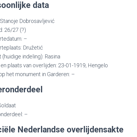
oonlijke data
Stanoje Dobrosavljević
d: 26/27 (?)
tedatum: –
teplaats: Družetić
t (huidige indeling): Rasina
en plaats van overlijden: 23-01-1919, Hengelo
p het monument in Garderen: –
eronderdeel
Soldaat
nderdeel: –
ciële Nederlandse overlijdensakte