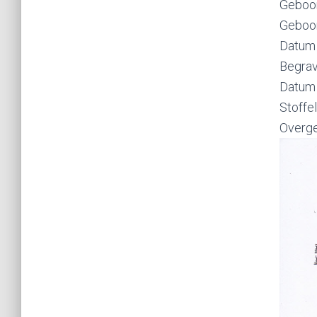
Geboor
Geboor
Datum v
Begrav
Datum 
Stoffel
Overge