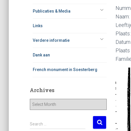
Nummer
Publicaties & Media
Naam: 
Leeftij
Links
Plaats
Verdere informatie
Datum 
Plaats
Dank aan
Familie
French monument in Soesterberg
Archives
A
r
c
h
S
Search …
i
e