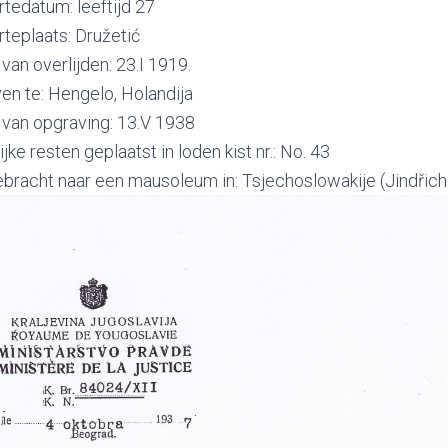
tedatum: leeftijd 27
teplaats: Družetić
an overlijden: 23.I 1919.
en te: Hengelo, Holandija
van opgraving: 13.V 1938
ijke resten geplaatst in loden kist nr.: No. 43
bracht naar een mausoleum in: Tsjechoslowakije (Jindřich