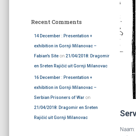
v
a
e
r
s
c
Recent Comments
h
f
14 December : Presentation +
o
r
exhibition in Gornji Milanovac –
:
Fabian's Site
on
21/04/2018: Dragomir
en Sreten Rajičić uit Gornji Milanovac
16 December : Presentation +
exhibition in Gornji Milanovac –
Serbian Prisoners of War
on
21/04/2018: Dragomir en Sreten
Serv
Rajičić uit Gornji Milanovac
Naam: 