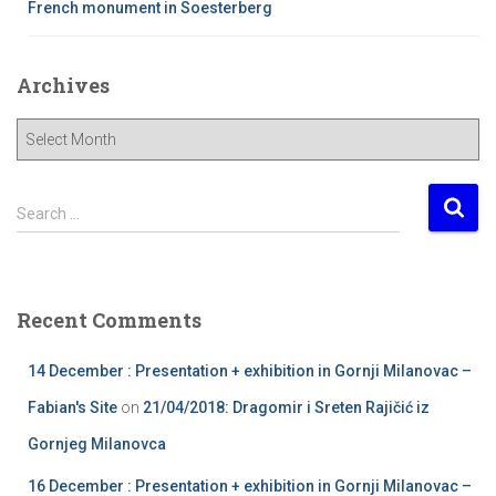
French monument in Soesterberg
Archives
A
r
c
h
S
Search …
i
e
v
a
e
r
s
c
Recent Comments
h
f
14 December : Presentation + exhibition in Gornji Milanovac –
o
r
Fabian's Site
on
21/04/2018: Dragomir i Sreten Rajičić iz
:
Gornjeg Milanovca
16 December : Presentation + exhibition in Gornji Milanovac –