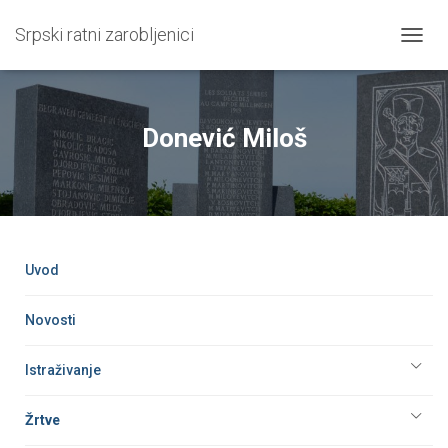
Srpski ratni zarobljenici
T
O
G
G
L
Donević Miloš
E
N
A
V
I
G
A
Uvod
T
I
O
Novosti
N
Istraživanje
Žrtve