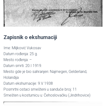
Zapisnik o ekshumaciji
Ime: Miljković Vukosav
Datum rođenja: 25 g.
Mesto rođenja: –
Datum smrti: 20.I 1919.
Mesto gde je bio sahranjen: Najmegen, Gelderland,
Holandija
Datum ekshumacije: 9.V 1938
Posmrtni ostaci smešteni u sanduče broj: 11
Smešten u kosturnicu u: Čehoslovačku (Jindrihovice)