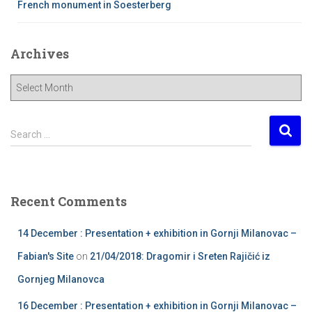
French monument in Soesterberg
Archives
A
r
c
h
S
Search …
i
e
v
a
e
r
s
c
Recent Comments
h
f
14 December : Presentation + exhibition in Gornji Milanovac –
o
r
Fabian's Site
on
21/04/2018: Dragomir i Sreten Rajičić iz
:
Gornjeg Milanovca
16 December : Presentation + exhibition in Gornji Milanovac –