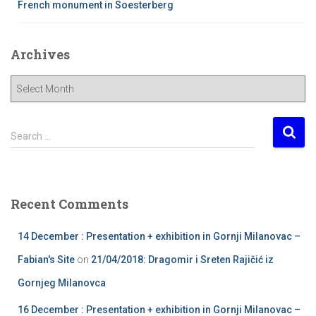
French monument in Soesterberg
Archives
A
r
c
h
S
Search …
i
e
v
a
e
r
s
c
Recent Comments
h
f
14 December : Presentation + exhibition in Gornji Milanovac –
o
r
Fabian's Site
on
21/04/2018: Dragomir i Sreten Rajičić iz
:
Gornjeg Milanovca
16 December : Presentation + exhibition in Gornji Milanovac –