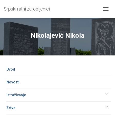
Srpski ratni zarobljenici
T
O
G
G
L
Nikolajević Nikola
E
N
A
V
I
G
A
Uvod
T
I
O
Novosti
N
Istraživanje
Žrtve