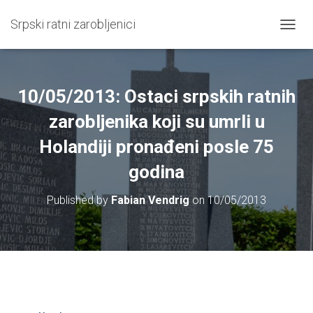
Srpski ratni zarobljenici
T
O
G
G
L
10/05/2013: Ostaci srpskih ratnih
E
N
zarobljenika koji su umrli u
A
Holandiji pronađeni posle 75
V
I
godina
G
A
T
Published by
Fabian Vendrig
on
10/05/2013
I
O
N