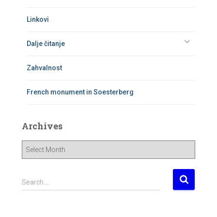
Linkovi
Dalje čitanje
Zahvalnost
French monument in Soesterberg
Archives
A
r
c
h
S
Search …
i
e
v
a
e
r