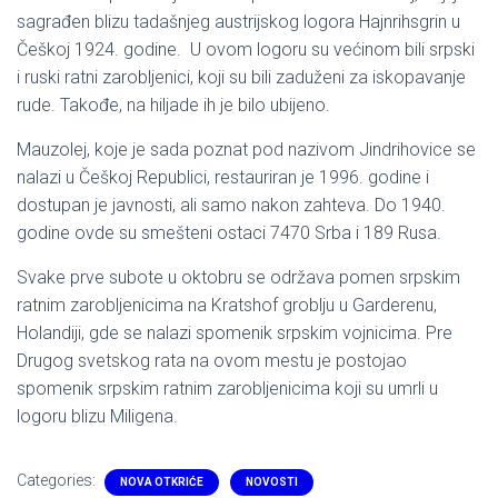
sagrađen blizu tadašnjeg austrijskog logora Hajnrihsgrin u
Češkoj 1924. godine. U ovom logoru su većinom bili srpski
i ruski ratni zarobljenici, koji su bili zaduženi za iskopavanje
rude. Takođe, na hiljade ih je bilo ubijeno.
Mauzolej, koje je sada poznat pod nazivom Jindrihovice se
nalazi u Češkoj Republici, restauriran je 1996. godine i
dostupan je javnosti, ali samo nakon zahteva. Do 1940.
godine ovde su smešteni ostaci 7470 Srba i 189 Rusa.
Svake prve subote u oktobru se održava pomen srpskim
ratnim zarobljenicima na Kratshof groblju u Garderenu,
Holandiji, gde se nalazi spomenik srpskim vojnicima. Pre
Drugog svetskog rata na ovom mestu je postojao
spomenik srpskim ratnim zarobljenicima koji su umrli u
logoru blizu Miligena.
Categories:
NOVA OTKRIĆE
NOVOSTI