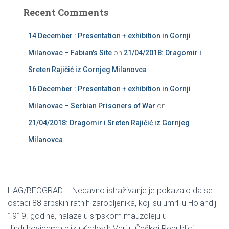
s
c
Recent Comments
h
f
14 December : Presentation + exhibition in Gornji
o
r
Milanovac – Fabian's Site
on
21/04/2018: Dragomir i
:
Sreten Rajičić iz Gornjeg Milanovca
16 December : Presentation + exhibition in Gornji
Milanovac – Serbian Prisoners of War
on
21/04/2018: Dragomir i Sreten Rajičić iz Gornjeg
Milanovca
HAG/BEOGRAD – Nedavno istraživanje je pokazalo da se
ostaci 88 srpskih ratnih zarobljenika, koji su umrli u Holandiji
1919. godine, nalaze u srpskom mauzoleju u
Jindrihovicama blizu Karlovih Vari u Češkoj Republici.