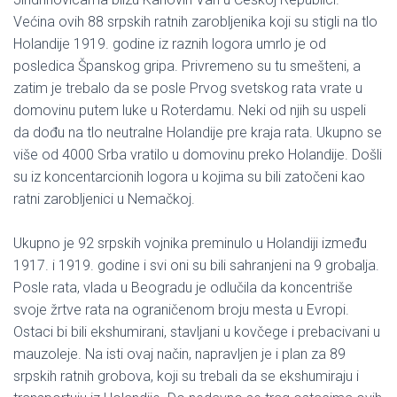
Većina ovih 88 srpskih ratnih zarobljenika koji su stigli na tlo
Holandije 1919. godine iz raznih logora umrlo je od
posledica Španskog gripa. Privremeno su tu smešteni, a
zatim je trebalo da se posle Prvog svetskog rata vrate u
domovinu putem luke u Roterdamu. Neki od njih su uspeli
da dođu na tlo neutralne Holandije pre kraja rata. Ukupno se
više od 4000 Srba vratilo u domovinu preko Holandije. Došli
su iz koncentarcionih logora u kojima su bili zatočeni kao
ratni zarobljenici u Nemačkoj.
Ukupno je 92 srpskih vojnika preminulo u Holandiji između
1917. i 1919. godine i svi oni su bili sahranjeni na 9 grobalja.
Posle rata, vlada u Beogradu je odlučila da koncentriše
svoje žrtve rata na ograničenom broju mesta u Evropi.
Ostaci bi bili ekshumirani, stavljani u kovčege i prebacivani u
mauzoleje. Na isti ovaj način, napravljen je i plan za 89
srpskih ratnih grobova, koji su trebali da se ekshumiraju i