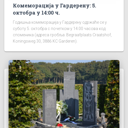
Комеморација у Гардерену: 5.
октобра у 14:00 ч.
Годишња комеморација у Гардерену одржаће се у
суботу 5. октобра с почетком у 14.00 часова код
споменика (адреса гробља: Begraafplaats Craatshof,
Koningsweg 30, 3886 KC Garderen).