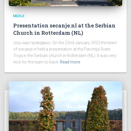
MEDIJI
Presentation secanje.nl at the Serbian
Church in Rotterdam (NL)
Још није преведено. On the 22nd January 2023 the team
of secanje.nl held a presentation at the Parohija Svete
Trojice, the Serbian church in Rotterdam (NL). It was very
nice for the team to back
Read more